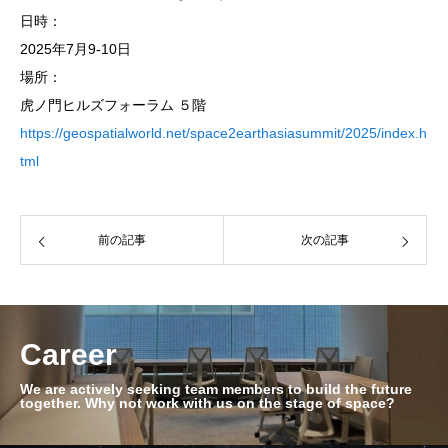
日時：
2025年7月9-10日
場所：
虎ノ門ヒルズフォーラム ５階
https://geospatialworld.net/space2earthasiasummit/2025/index.h
tml
前の記事
次の記事
Career
We are actively seeking team members to build the future
together. Why not work with us on the stage of space?