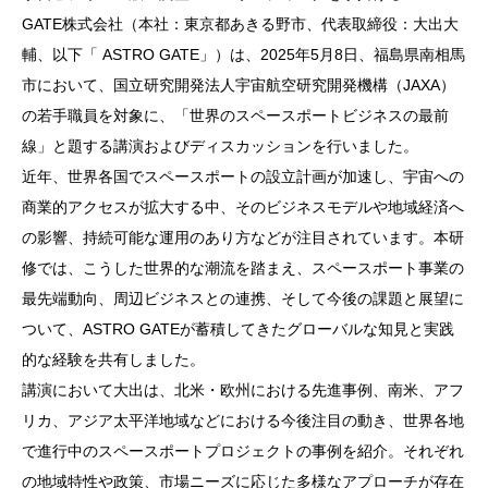
GATE株式会社（本社：東京都あきる野市、代表取締役：大出大
輔、以下「 ASTRO GATE」）は、2025年5月8日、福島県南相馬
市において、国立研究開発法人宇宙航空研究開発機構（JAXA）
の若手職員を対象に、「世界のスペースポートビジネスの最前
線」と題する講演およびディスカッションを行いました。
近年、世界各国でスペースポートの設立計画が加速し、宇宙への
商業的アクセスが拡大する中、そのビジネスモデルや地域経済へ
の影響、持続可能な運用のあり方などが注目されています。本研
修では、こうした世界的な潮流を踏まえ、スペースポート事業の
最先端動向、周辺ビジネスとの連携、そして今後の課題と展望に
ついて、ASTRO GATEが蓄積してきたグローバルな知見と実践
的な経験を共有しました。
講演において大出は、北米・欧州における先進事例、南米、アフ
リカ、アジア太平洋地域などにおける今後注目の動き、世界各地
で進行中のスペースポートプロジェクトの事例を紹介。それぞれ
の地域特性や政策、市場ニーズに応じた多様なアプローチが存在