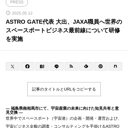
PRESS
宇宙ビジネスコンサルティング
2025.05.12
ASTRO GATE代表 大出、JAXA職員へ世界の
スペースポートビジネス最前線について研修
宇宙のまちづくり
を実施
CONTACT
ENGLISH
記事のタイトルとURLをコピーする
― 福島県南相馬市にて、宇宙産業の未来に向けた知見共有と意
見交換 ―
世界中でスペースポート（宇宙港）の企画・開発・運営および、
宇宙ビジネス全般の調査・コンサルティングを手掛けるASTRO