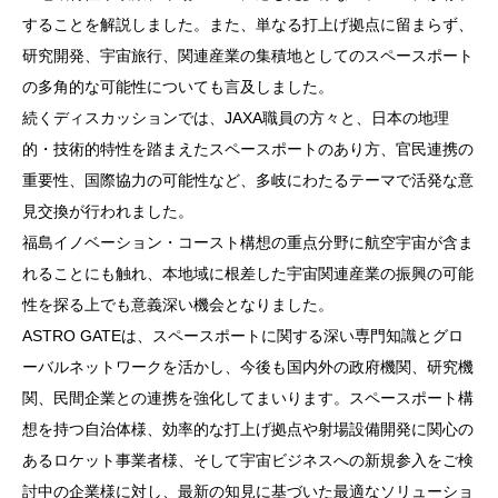
することを解説しました。また、単なる打上げ拠点に留まらず、
研究開発、宇宙旅行、関連産業の集積地としてのスペースポート
の多角的な可能性についても言及しました。
続くディスカッションでは、JAXA職員の方々と、日本の地理
的・技術的特性を踏まえたスペースポートのあり方、官民連携の
重要性、国際協力の可能性など、多岐にわたるテーマで活発な意
見交換が行われました。
福島イノベーション・コースト構想の重点分野に航空宇宙が含ま
れることにも触れ、本地域に根差した宇宙関連産業の振興の可能
性を探る上でも意義深い機会となりました。
ASTRO GATEは、スペースポートに関する深い専門知識とグロ
ーバルネットワークを活かし、今後も国内外の政府機関、研究機
関、民間企業との連携を強化してまいります。スペースポート構
想を持つ自治体様、効率的な打上げ拠点や射場設備開発に関心の
あるロケット事業者様、そして宇宙ビジネスへの新規参入をご検
討中の企業様に対し、最新の知見に基づいた最適なソリューショ