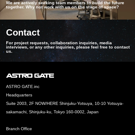
We are actively seeking team members to build the future
together. Why not work with us on the stage of space?
Contact
For project requests, collaboration inquiries, media
interviews, or any other inquiries, please feel free to contact
us.
ASTRO GATE.inc
Headquarters
Suite 2003, 2F NOW/HERE Shinjuku-Yotsuya, 10-10 Yotsuya-
sakamachi, Shinjuku-ku, Tokyo 160-0002, Japan
Branch Office