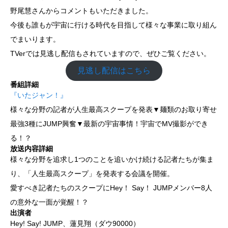
野尾慧さんからコメントもいただきました。
今後も誰もが宇宙に行ける時代を目指して様々な事業に取り組ん
でまいります。
TVerでは見逃し配信もされていますので、ぜひご覧ください。
見逃し配信はこちら
番組詳細
『いたジャン！』
様々な分野の記者が人生最高スクープを発表▼麺類のお取り寄せ
最強3種にJUMP興奮▼最新の宇宙事情！宇宙でMV撮影ができ
る！？
放送内容詳細
様々な分野を追求し1つのことを追いかけ続ける記者たちが集ま
り、「人生最高スクープ」を発表する会議を開催。
愛すべき記者たちのスクープにHey！ Say！ JUMPメンバー8人
の意外な一面が覚醒！？
出演者
Hey! Say! JUMP、蓮見翔（ダウ90000）