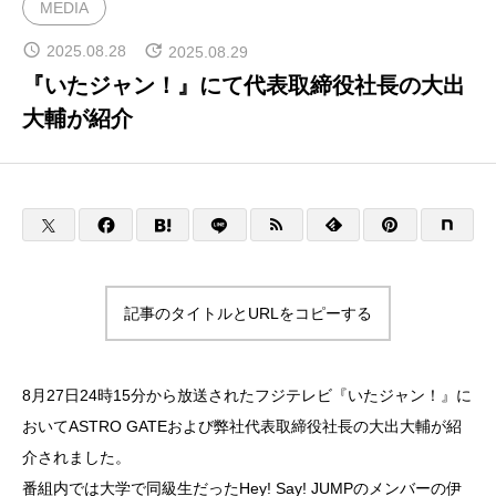
MEDIA
宇宙ビジネスコンサルティング
2025.08.28
2025.08.29
『いたジャン！』にて代表取締役社長の大出
大輔が紹介
宇宙のまちづくり
CONTACT
ENGLISH
記事のタイトルとURLをコピーする
8月27日24時15分から放送されたフジテレビ『いたジャン！』に
おいてASTRO GATEおよび弊社代表取締役社長の大出大輔が紹
介されました。
番組内では大学で同級生だったHey! Say! JUMPのメンバーの伊