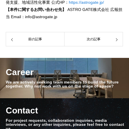
発支援、地域活性化事業 公式HP：
https://astrogate.jp/
【本件に関するお問い合わせ先】
ASTRO GATE株式会社 広報担
当 Email：info@astrogate.jp
前の記事
次の記事
Career
We are actively seeking team members to build the future
together. Why not work with us on the stage of space?
Contact
For project requests, collaboration inquiries, media
interviews, or any other inquiries, please feel free to contact
us.