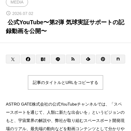
MEDIA
宇宙ビジネスコンサルティング
2026.07.02
公式YouTube〜第2弾 気球実証サポートの記
録動画を公開〜
宇宙のまちづくり
CONTACT
ENGLISH
記事のタイトルとURLをコピーする
ASTRO GATE株式会社の公式YouTubeチャンネルでは、「スペ
ースポートを通じて、人類に新たな出会いを」というビジョンの
もと、宇宙業界の解説や、弊社が取り組むスペースポート開発現
場のリアル、最先端の動向などを動画コンテンツとして分かりや