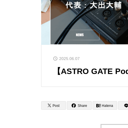
2025.06.07
【ASTRO GATE P
Post
Share
Hatena