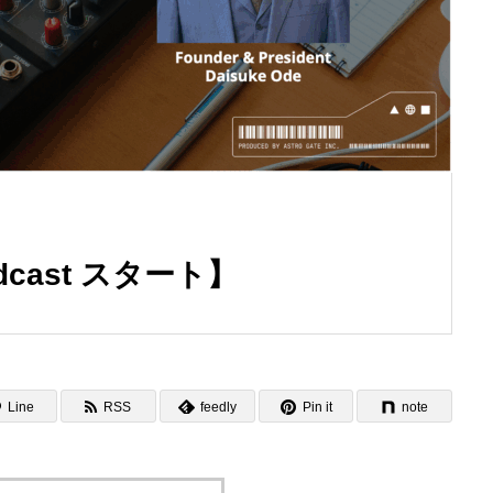
odcast スタート】
Line
RSS
feedly
Pin it
note