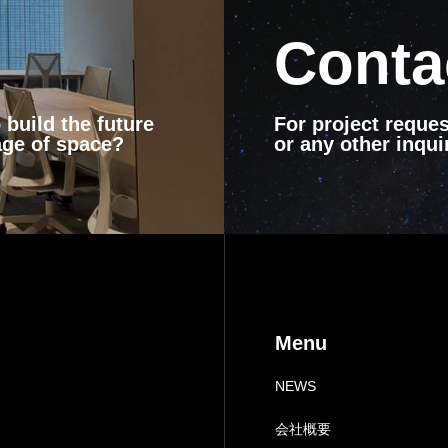
Conta
build the future
For project reques
age of space?
or any other inquir
Menu
NEWS
会社概要