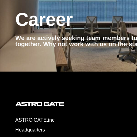
Career
We are actively seeking team members to 
together. Why not work with us on the st
ASTRO GATE.inc
Headquarters