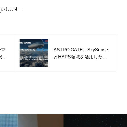
宇宙ビジネス
お願いします！
す
宇宙のまちづ
vマ
ASTRO GATE、SkySense
沢宇
とHAPS領域を活用した宇
宙のまちづくりに関するLoI
CONTACT
締結
ENGLISH